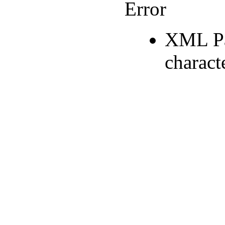
Error
XML Par
charact