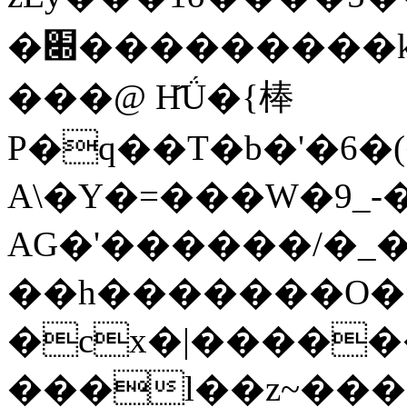
�׍���������k�������j�V�>��տ�7���su�j�g�{���su�G�hʯ�Ģ�+S0��(��(��(��(��(��(��(��(�����j�(8� 4TQ˃�¦*#�((��:�@R�
���@ H҄Ǘ�{棒
P�q��T�b�'�6�
A\�Y�=���W�9_
AG�'������/�_�
��h�������O�=
�cx�|�����
���l��z~��