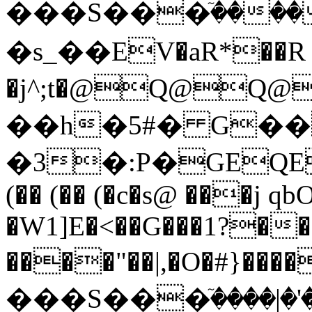
���S���ٙ����
�ѕ_��EV�aR*��R 
�j^;t�@Q@Q@Q@�'ґ�޿�@�I�@w����(��*t��_Z��
��h�5#� G�
�3�:P�GEQE
(�� (�� (�c�s@ ���j qb
�W1]E�<��G���1?��
����"��|,�O�#}�����ڽ���x�
���S���ٙ����|�'