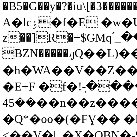
�B5�G��y�?�iu\[�3�����������
A�lcٶ�f�E �w�U\왛
z��]R�+$GMq՛_��
BZN�����ԓQ��L)
�h�WA��V��Z����Rģ�ۍ���]�
�E+F �f�!غ �����-݂
��45��n��z�����'�m��A/5d
�Q*�oo�(�FƔ�� �
<��V�|_�X�QBN�-