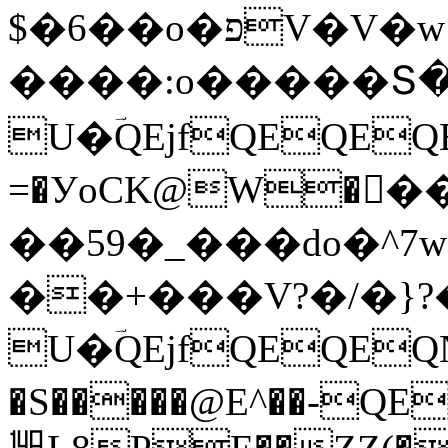
$�6��o�פV�V�w1����7ݯ�����=���׍���������x}
����:o�����Տ
U�ؔQEjfQEQEQ
=�УoCK@W�򘓷
��59�
_���do�^7
��+���V?�/�}?
U�ؔQEjfQEQEQ
�S�����@E^��-QE