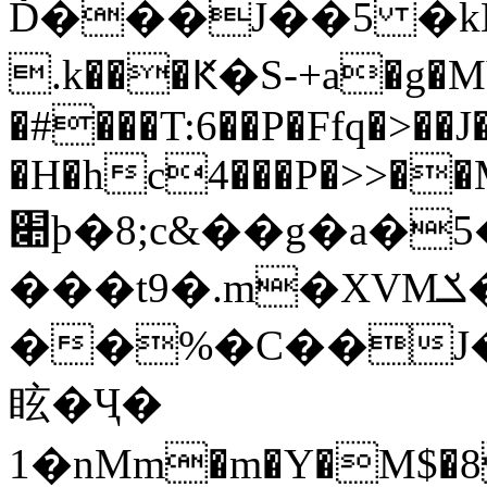
Ď���J��5 �kԊ
.k���Ԟ�S-+a�g�MYn
�#���T:6��P�Ffq�>��
�H�hc4���P�>>��M
׊ϸ�8;c&��g�a�5�����Mt(�� S�F�����R�!
���t9�.m�XVMݎ�J��]�k�bJ�o;���{Ӡ}
��%�C��J�r�Ո׎M�U�uU�����qV���(�rȗ�$���������H8$]iZڊ�3��*y'�Z�{�ա:*1���{���Np:ֱw�l��U@̇�cj'Q$���U��aw~C�+e4��3#�c9jr�
眩�Ҷ�
1�nMm�m�Y�M$�8