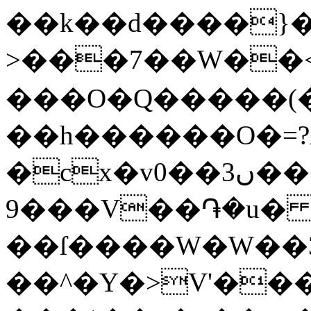
��k��d����}
>���7��W��
���O�Q�����(
��h������O�=?
�cx�v0��3ں����r���e������<�f��+�eQZC���ϒr��~��I�
9���V��֏�u
��ſ����W�W��
��^�Y�>V'��