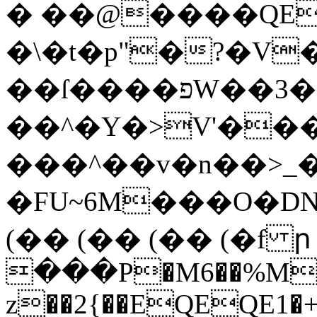
� ��@����QEQ
�\�t�p"�?�V
��ſ����פW��3�C��?
��^�Y�>V'��
���^��v�n��>_
�FU~6M���O�DN��
(�� (�� (�� (�f ր
���P�M6��%M�
z��2{��EQEQE1�