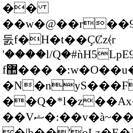
��
��w�@��r��9
둜f�H�t��ҪȻz⦑r
'����l/Q�#ǹH5Lp
f޺��� �:w�O��u�}NU޹@w�3�T��-
�N�nyS���F
�
�Q�*l�z��A
��Vޝ�:��v�à~���S{�Led8
�|b��'oLz�E