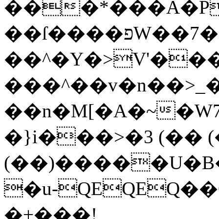
���*���A�P
��ſ����פW��7�C��?
��^�Y�>V'��
���^��v�n��>_
��n�M[�A�~�W7
�}i���>�3 (�� 
(��)�����U�B�a�1ڐ���EPEPEPEPEPFPr��gU9�B͸��
�u-QEQEQ��Q����(�c
�+���!