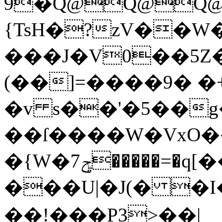
9�Q@Q@Q
{TsH�?zV��W
���J�V0��5Z�
(��]=����9� �
�v s��'�5��
��ſ����W�VxO�
�{W�7ݯ�����=�q[���37V��t߇���I���(�1\�tQ�2��(����(��p�*��SQ0���JuQEQEQEQQH�1�(I$
���U|�J(� �I�ҙ
��!���P3>��|