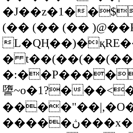
�J��z�1��$
(�� (�� (�� )@��
L�QҢ��)�қRE
� t��(��(��(�
�:��P����
䜐~o�1?���<
����"��|,�O�
�����ڽ���x���|