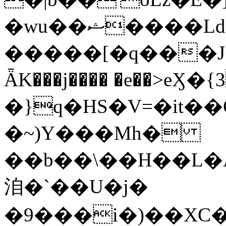
�wu��ޝ����Ld���\��$��PF�ݭ�|
�����[�q���J��;
ǞK���j���� �e��>e
�}q�HS�V=�it
�~)Y���Mh�
��b��\��H��L�
洎�`��U�j�
�9���i�)��XC�