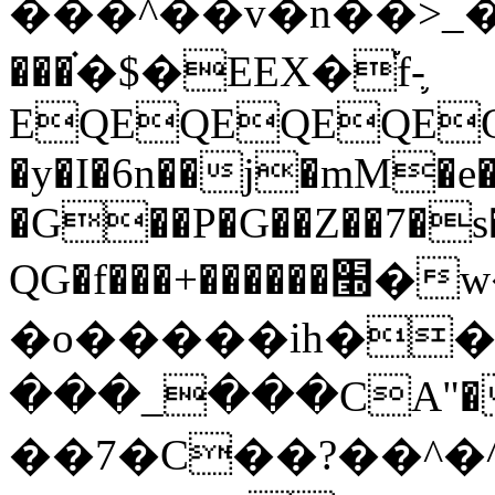
���^��v�n��>_�
���֗�$�EEX�֡f-֛
EQEQEQEQEQ
�y�I�6n��j�mM�e�
�G��P�G��Z��7�s�
QG�f���+������׭�w�f���(�,���Ev4Q�t���#��,���Ee�����Ɗ>���^�dq�e������s���G��k��;�s�}
�o�����ih��zݑ��m6
���_���CA"�X�G"�@�\`�֐���'*�r9�(�
��7�C��?��^�