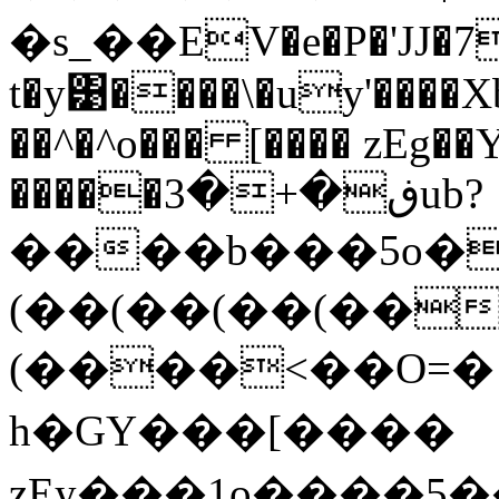
�ѕ_��EV�e�P�'JJ
t�y͹����\�uy'����
��^�^o��� [���� zEg�
�����ڧ�+�3ub?
����b���5o�
(��(��(��(��
(����<��O=� 
h�GY��� [����
zEy���1o����5��