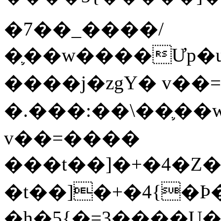
�7��_����/
�֛��w����Ưp�
����j�zgY� v��
�.���:��\��֛�
v��=����
���t��]�+�4�Z�x�]���G���9�_�%گ����W�(���U�������r_
�t��]�+�4{�
�h�5{�=3����U