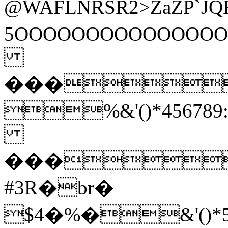
@WAFLNRSR2>ZaZP
5OOOOOOOOOOOO
���
%&'()*45
���
#3R�br�
$4�%�&'(