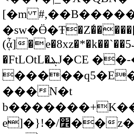
[�m #,��B�����V�n1�:1����
�sw�Ӫ�Ŧ�Z�̒����[
(ᾆ]�e�8xz�*�k��`��ޤ5F��"�˰w$#�5D����&�"1a\N{ D�oV6òN��ˢc0
�FtLOtL�ܔJ�CE ��-�
�����q5�E�,V
���N�t
e]�}!�/׾��z����yD(3��q=�tw�"/