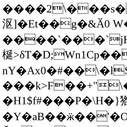
����2\���s
沤]�Et��g�&Ӑ0 
����`���`jH6�ޣ ����fL�
梴>δT�D;Wn1Cp�
nY�Ax0�#��\�l
���k>F��+"\
�H1$f#���P�\H�
�Y�aB��ӝ��'�O