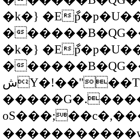
�k�} �Eާp�p�U��
������B�QG�
�k�} �Eާp�p�U��
������B�QG��
شY�!��''��T�����O��c_�?
�����G�.���
oS���;��c�,��
�����������w