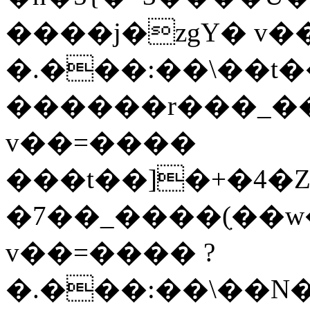
����j�zgY� v�
�.���:��\��t�
������r���_��
v��=����
���t��]�+�4�Z�3�]�K�4{
�7��_����(ִ��w
v��=���� ?
�.���:��\��Ν�ۯ��Ə�7��_����Ưp�u��j����_���W�{����mi���y