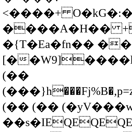
<����+ O�kG�:
����A�H�� +
�{T�Ea�fn�� �
[��W9]����l�5�����:�3
(��
(���}h���Fj%B�,p
(�� (�� (�yV���
��s�IEQEQEQ