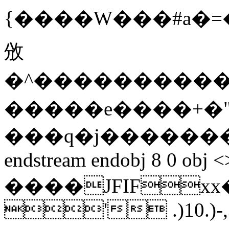
{����W���#a�=�
攽
�^���������
�����e����+�
���q�j�������
endstream endobj 8 0 obj <
����JFIF
' .)10.)-,3: