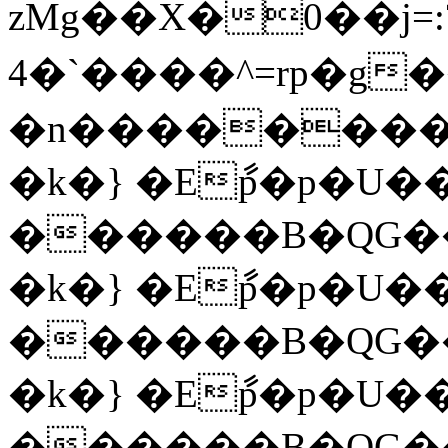
zMg��X�0��j=:
4�`����^=rp�g
�n��������
�k�} �Eާp�p�U��
������B�QG�
�k�} �Eާp�p�U��
������B�QG�
�k�} �Eާp�p�U��
������B�QG�