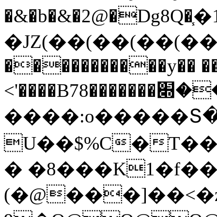
�&�b�&�2@�Dg8Q�֧�1ڐ"'
�JZ(��(��(��(���h��n޵PEPEP�
�����������y�� �
<'����B7ݯ�����=���׍�������8��X}
����:o�����Տ
U��$%C�T��
� �8���K1�f��
(�@���]��<�