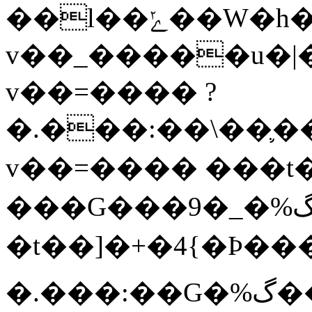
��l��ݺ��W�h�5{�=3����U��������j����_�O�kN�����G�Λ��w��W�h�5{�=3����U��������j����_�P�:p?
v��_�����u�|
v��=���� ?
�.���:��\��֛�
v��=���� ���t��
���G���9�_�%گ����W�(���U�������r�:w�n���?
�t��]�+�4{�Þ�
�.���:��G�%گ����W�+���ӿ�u��kM��_�����ί��W�{����]����u¹?