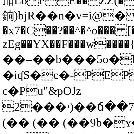
㏭L8PE��ZZ(��
銄)bjR��n�v=i@
�x7�C��?��^�^o��� [
zEg��YX��F���w����{#}����
��=��b���5o�M
�iʠS�c�-PE
c�Pu"&pOJz
2���ۥ)
��ճ��
(�� (�� (��9b�ʏ