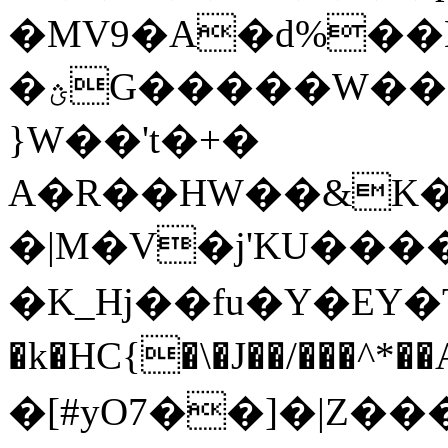
�MV9�A�d%��
�ؿG�����W����#�^�XHk4*RF Q�R�
}W��'t�+�
A�R��HW��&K�
�|M�V�j'KU����
�K_Hj��fu�Y�EY�T
�k�HC{�\�J��/���^*
�[#yO7��]�|Z��