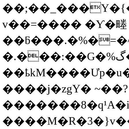
��;��_���Y�{�����G���9�g�%گ����W�(���U�
v��=���� �Ƴ�畻
��ƃ���.�%�=�
�.���:��G�%گ����W�+�����u�|
��ҍkM����Ưp�u
����j�zgY� ~��?
�������8�q¹A�i
����M�R�3�}v