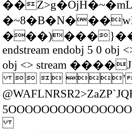
��Z>g�OjH�~�mLߎ��K� s��0_
�~8�B�N���w
���)���}���
endstream endobj 5 0 obj <
obj <> stream ��
  ' .)
@WAFLNRSR2>ZaZP
5OOOOOOOOOOOO