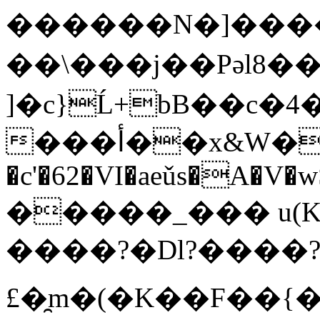
������N�]����
��\���j��P
]�c}Ĺ+bB��c�ץ�4sF$��D=
���أ��x&W���ّBR~Q���i���+w3�
�c'�62�VI�aeǔs�A�V�
�����_��� u(K
����?�Dl?����
£�̯m�(�K��F��{�