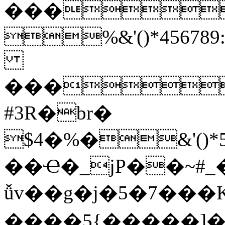
���
%&'()*45
���
#3R�br�
$4�%�&'(
��Ҽ�_jP��~#
ǚv��g�j�5�7���K�5
����5{�����]