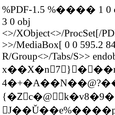
%PDF-1.5 %���� 1 0 obj 
3 0 obj
<>/XObject<>/ProcSet[/PD
>>/MediaBox[ 0 0 595.2 84
R/Group<>/Tabs/S>> endobj
x��X�n7}���n
4�+�A��N��@?�
{�Zٌc�@ k�v8�9
J��Ǔ��e%����p0�